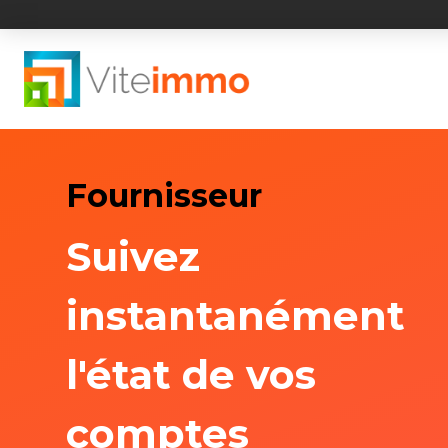
Fournisseur
Suivez
instantanément
l'état de vos
comptes