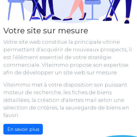
Votre site sur mesure
Votre site web constitue la principale vitrine
permettant d’acquérir de nouveaux prospects, il
est l’élément essentiel de votre stratégie
commerciale. Viteimmo propose son expertise
afin de développer un site web sur mesure.
Viteimmo met à votre disposition son puissant
moteur de recherche, les fiches de biens
détaillées, la création d'alertes mail selon une
sélection de critères, la sauvegarde de biens en
favori.
En savoir plus