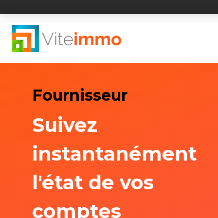
Fournisseur
Suivez
instantanément
l'état de vos
comptes