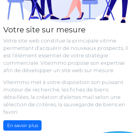
Votre site sur mesure
Votre site web constitue la principale vitrine
permettant d’acquérir de nouveaux prospects, il
est l’élément essentiel de votre stratégie
commerciale. Viteimmo propose son expertise
afin de développer un site web sur mesure.
Viteimmo met à votre disposition son puissant
moteur de recherche, les fiches de biens
détaillées, la création d'alertes mail selon une
sélection de critères, la sauvegarde de biens en
favori.
En savoir plus